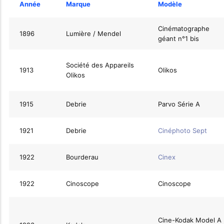
Année
Marque
Modèle
Cinématographe
1896
Lumière / Mendel
géant n°1 bis
Société des Appareils
1913
Olikos
Olikos
1915
Debrie
Parvo Série A
1921
Debrie
Cinéphoto Sept
1922
Bourderau
Cinex
1922
Cinoscope
Cinoscope
Cine-Kodak Model A