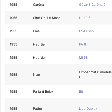
1955
Caréna
Géva-8 Carèna 2
1955
Ciné Gel Le Mans
HL (9,5)
1955
Emel
C94 Esso
1955
Heurtier
FA 8
1955
Heurtier
MI 58
Exposomat 8 modèle
1955
Nizo
I
1955
Paillard Bolex
B8
1955
Pathé
Lido Duplex