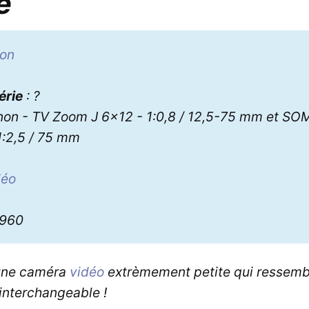
e
on
érie
: ?
non - TV Zoom J 6x12 - 1:0,8 / 12,5-75 mm et SOM
1:2,5 / 75 mm
déo
2960
une caméra
vidéo
extrèmement petite qui ressembl
 interchangeable !