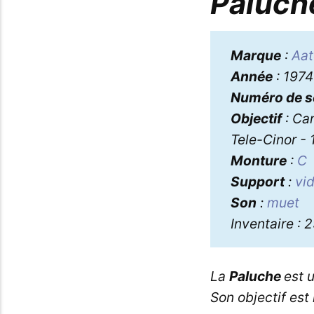
Paluch
Marque
:
Aat
Année
: 1974
Numéro de s
Objectif
: Ca
Tele-Cinor - 
Monture
:
C
Support
:
vi
Son
:
muet
Inventaire : 
La
Paluche
est 
Son objectif est