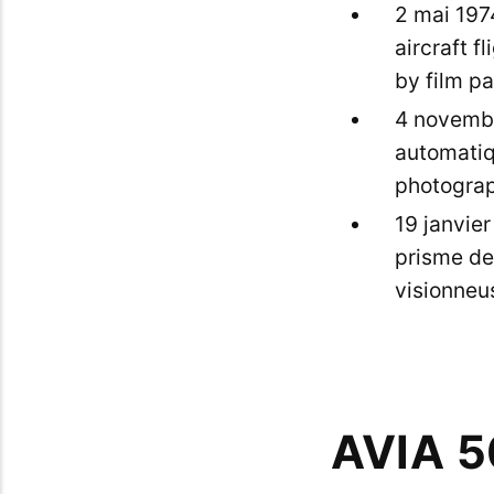
2 mai 1974
aircraft f
by film p
4 novemb
automatiq
photogra
19 janvie
prisme de
visionneu
AVIA 5