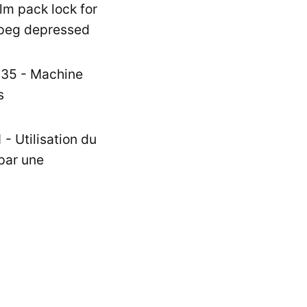
ilm pack lock for
y peg depressed
6535 - Machine
s
 - Utilisation du
par une