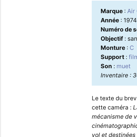
Marque
:
Air
Année
: 1974
Numéro de s
Objectif
: sa
Monture
:
C
Support
:
fi
Son
:
muet
Inventaire : 
Le texte du bre
cette caméra :
L
mécanisme de ve
cinématographiq
vol et destinées