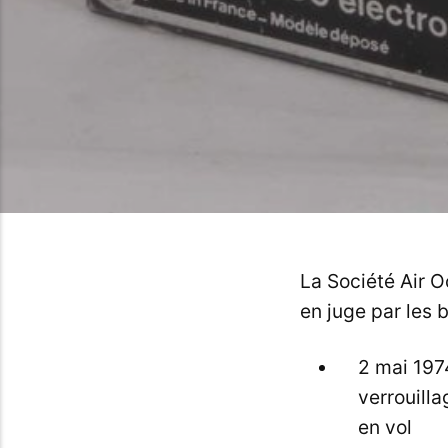
La Société Air O
en juge par les b
2 mai 197
verrouill
en vol