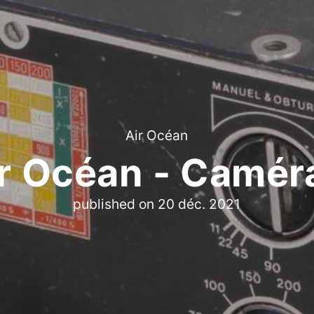
Air Océan
r Océan - Camé
published on
20 déc. 2021