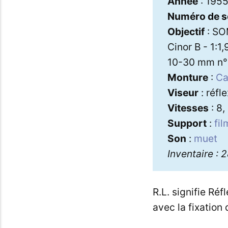
Année
: 195
Numéro de s
Objectif
: SOM
Cinor B - 1:1
10-30 mm n°
Monture
:
C
Viseur
: réfl
Vitesses
: 8,
Support
:
fi
Son
:
muet
Inventaire : 
R.L. signifie Réf
avec la fixation 