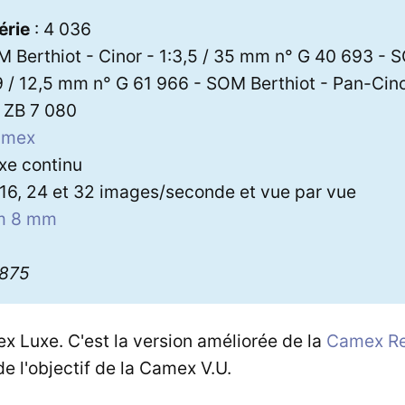
5
érie
: 4 036
 Berthiot - Cinor - 1:3,5 / 35 mm n° G 40 693 - S
,9 / 12,5 mm n° G 61 966 - SOM Berthiot - Pan-Cinor
 ZB 7 080
amex
exe continu
 16, 24 et 32 images/seconde et vue par vue
lm 8 mm
2875
lex Luxe. C'est la version améliorée de la
Camex Ref
de l'objectif de la Camex V.U.