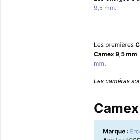
9,5 mm
.
Les premières
C
Camex 9,5 mm
mm
.
Les caméras son
Camex 
Marque
:
Er