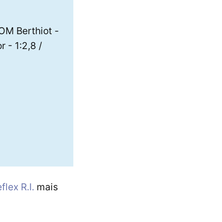
OM Berthiot -
 - 1:2,8 /
lex R.I.
mais