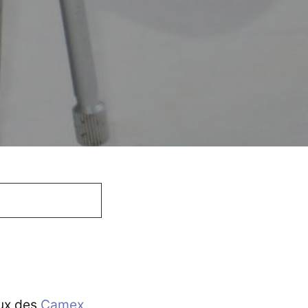
ux des
Camex