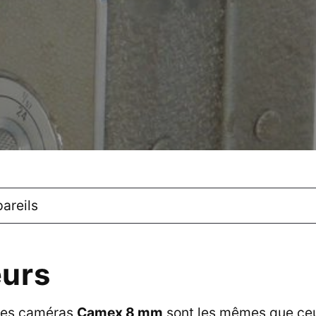
areils
urs
des caméras
Camex 8 mm
sont les mêmes que ce