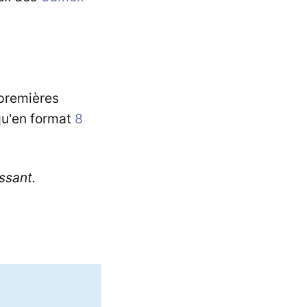
 premières
qu'en format
8
ssant.