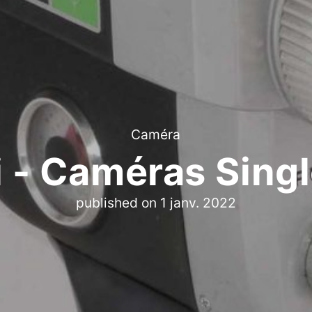
Caméra
i - Caméras Sing
published on
1 janv. 2022