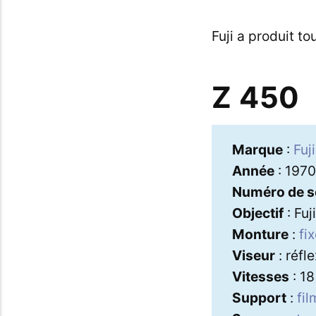
Fuji a produit t
Z 450
Marque
:
Fuji
Année
: 1970
Numéro de s
Objectif
: Fuj
Monture
:
fi
Viseur
: réfl
Vitesses
: 1
Support
:
fil