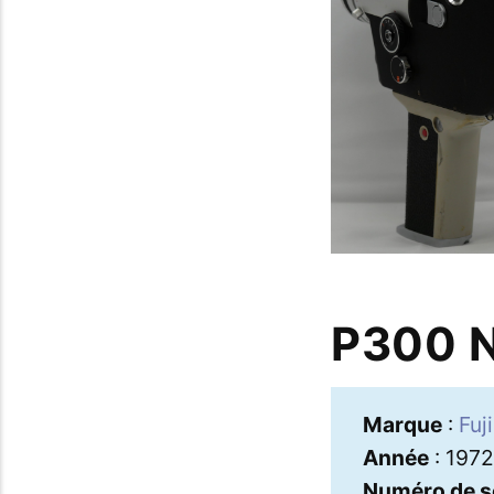
P300 
Marque
:
Fuji
Année
: 1972
Numéro de s