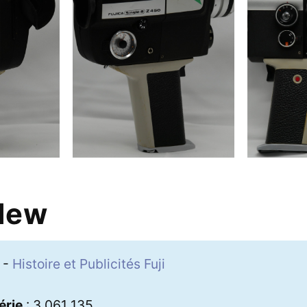
New
-
Histoire et Publicités Fuji
érie
: 3 061 135