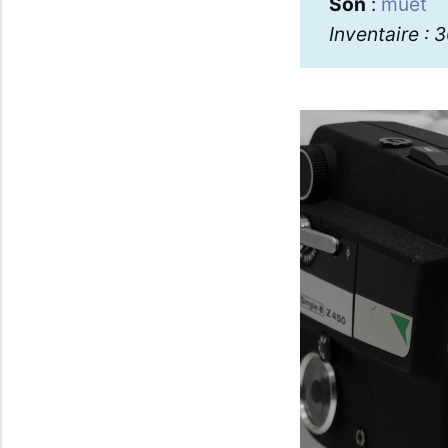
Son
:
muet
Inventaire : 