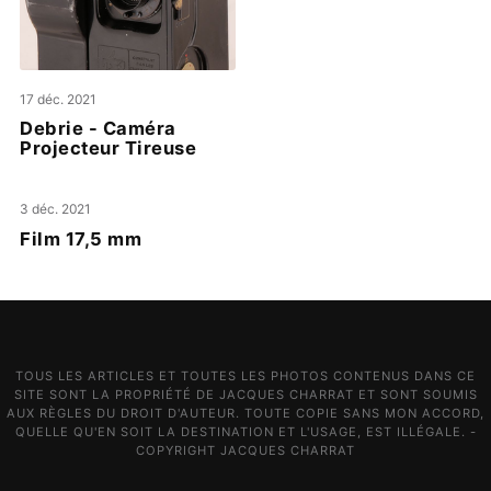
17 déc. 2021
Debrie - Caméra
Projecteur Tireuse
3 déc. 2021
Film 17,5 mm
TOUS LES ARTICLES ET TOUTES LES PHOTOS CONTENUS DANS CE
SITE SONT LA PROPRIÉTÉ DE JACQUES CHARRAT ET SONT SOUMIS
AUX RÈGLES DU DROIT D'AUTEUR. TOUTE COPIE SANS MON ACCORD,
QUELLE QU'EN SOIT LA DESTINATION ET L'USAGE, EST ILLÉGALE. -
COPYRIGHT JACQUES CHARRAT