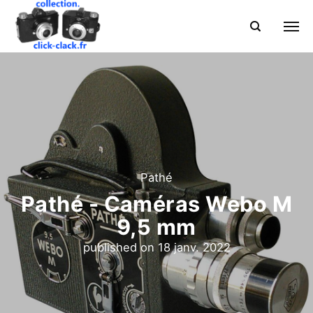
Pathé
Pathé - Caméras Webo M
9,5 mm
published on
18 janv. 2022