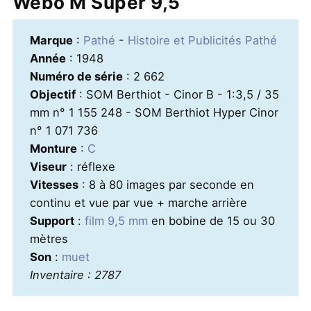
Webo M Super 9,5
Marque
:
Pathé
-
Histoire et Publicités Pathé
Année
: 1948
Numéro de série
: 2 662
Objectif
: SOM Berthiot - Cinor B - 1:3,5 / 35
mm n° 1 155 248 - SOM Berthiot Hyper Cinor
n° 1 071 736
Monture
:
C
Viseur
: réflexe
Vitesses
: 8 à 80 images par seconde en
continu et vue par vue + marche arrière
Support
:
film 9,5 mm
en bobine de 15 ou 30
mètres
Son
:
muet
Inventaire : 2787