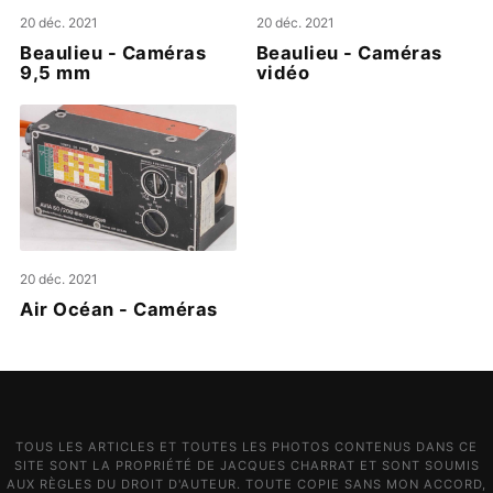
20 déc. 2021
20 déc. 2021
Beaulieu - Caméras
Beaulieu - Caméras
9,5 mm
vidéo
20 déc. 2021
Air Océan - Caméras
TOUS LES ARTICLES ET TOUTES LES PHOTOS CONTENUS DANS CE
SITE SONT LA PROPRIÉTÉ DE JACQUES CHARRAT ET SONT SOUMIS
AUX RÈGLES DU DROIT D'AUTEUR. TOUTE COPIE SANS MON ACCORD,