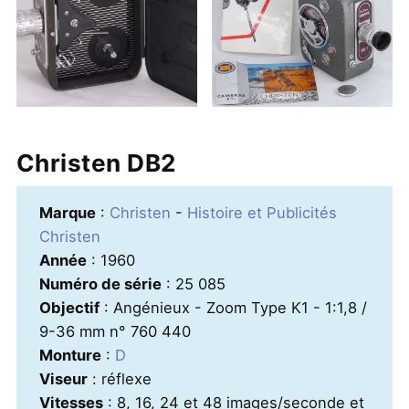
Christen DB2
Marque
:
Christen
-
Histoire et Publicités
Christen
Année
: 1960
Numéro de série
: 25 085
Objectif
: Angénieux - Zoom Type K1 - 1:1,8 /
9-36 mm n° 760 440
Monture
:
D
Viseur
: réflexe
Vitesses
: 8, 16, 24 et 48 images/seconde et