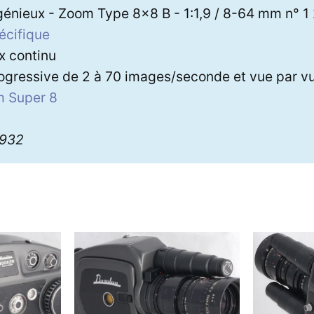
génieux - Zoom Type 8x8 B - 1:1,9 / 8-64 mm n° 1
écifique
ex continu
ogressive de 2 à 70 images/seconde et vue par v
lm Super 8
2932