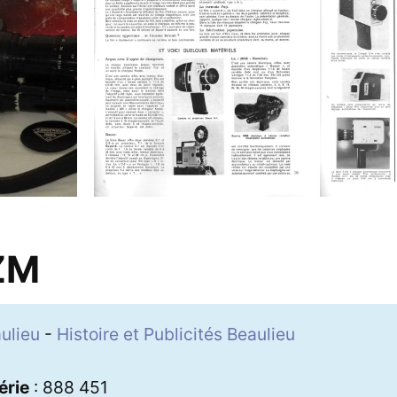
ZM
ulieu
-
Histoire et Publicités Beaulieu
9
érie
: 888 451