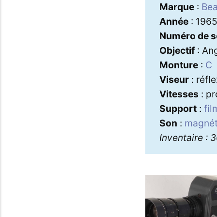
Marque
:
Bea
Année
: 196
Numéro de s
Objectif
: An
Monture
:
C
Viseur
: réfl
Vitesses
: pr
Support
:
fi
Son
:
magnét
Inventaire : 