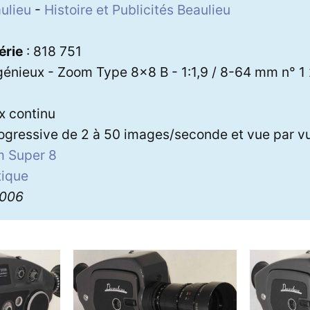
ulieu
-
Histoire et Publicités Beaulieu
5
érie
: 818 751
génieux - Zoom Type 8x8 B - 1:1,9 / 8-64 mm n° 1
ex continu
ogressive de 2 à 50 images/seconde et vue par v
lm Super 8
ique
3006