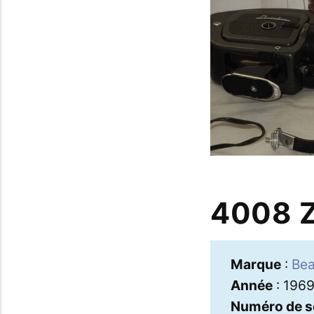
4008 
Marque
:
Bea
Année
: 196
Numéro de s