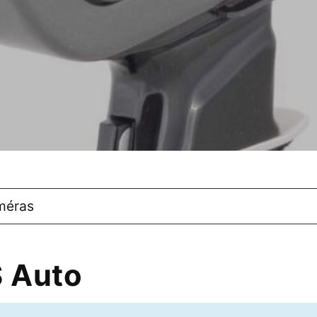
méras
 Auto