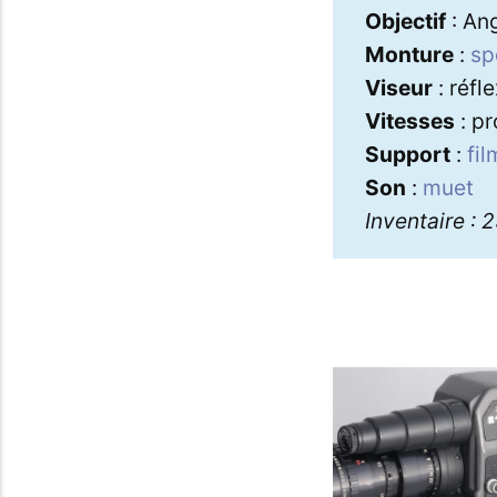
Objectif
: An
Monture
:
sp
Viseur
: réfl
Vitesses
: pr
Support
:
fi
Son
:
muet
Inventaire : 