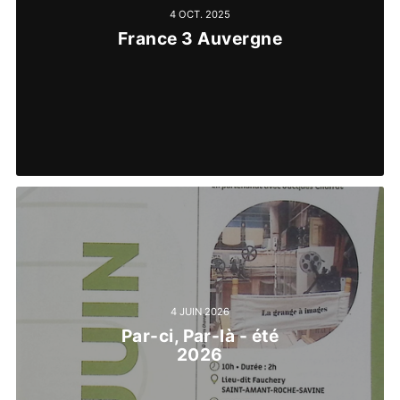
4 OCT. 2025
France 3 Auvergne
4 JUIN 2026
Par-ci, Par-là - été
2026