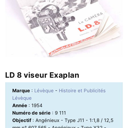
LD 8 viseur Exaplan
Marque
:
Lévèque
-
Histoire et Publicités
Lévèque
Année
: 1954
Numéro de série
: 9 111
Objectif
: Angénieux - Type J11 - 1:1,8 / 12,5
mm n° 607 565 - Angénieux - Type Y32 -