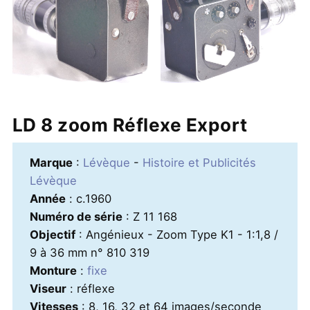
LD 8 zoom Réflexe Export
Marque
:
Lévèque
-
Histoire et Publicités
Lévèque
Année
: c.1960
Numéro de série
: Z 11 168
Objectif
: Angénieux - Zoom Type K1 - 1:1,8 /
9 à 36 mm n° 810 319
Monture
:
fixe
Viseur
: réflexe
Vitesses
: 8, 16, 32 et 64 images/seconde