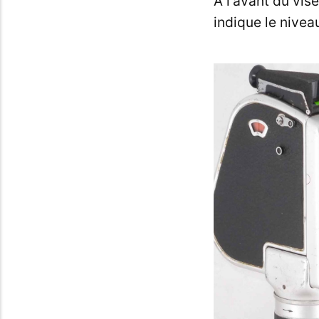
A l'avant du vis
indique le nive