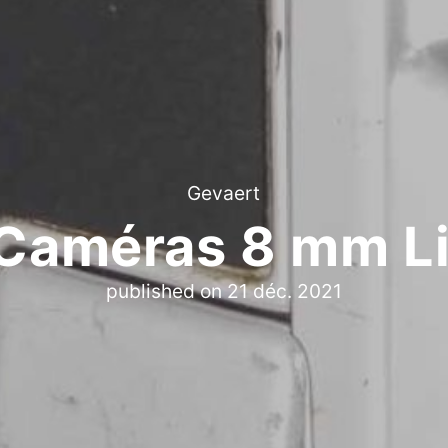
Gevaert
 Caméras 8 mm Li
published on
21 déc. 2021