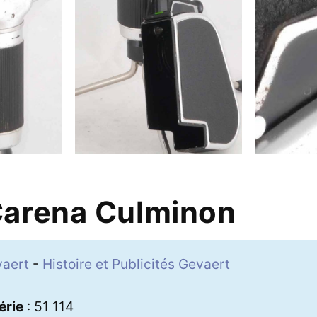
arena Culminon
vaert
-
Histoire et Publicités Gevaert
0
érie
: 51 114