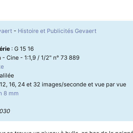
a
vaert
-
Histoire et Publicités Gevaert
8
érie
: G 15 16
 - Cine - 1:1,9 / 1/2" n° 73 889
xe
alilée
 12, 16, 24 et 32 images/seconde et vue par vue
lm 8 mm
3030