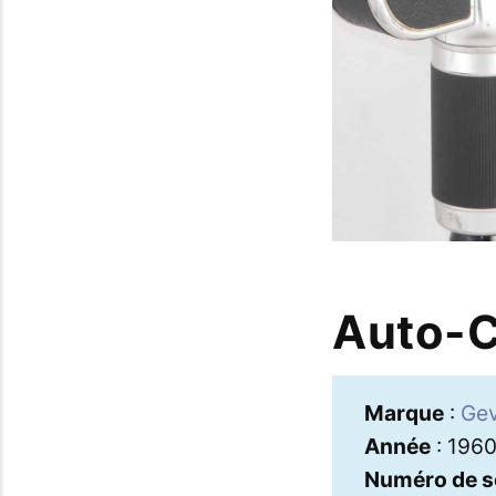
Auto-C
Marque
:
Ge
Année
: 196
Numéro de s