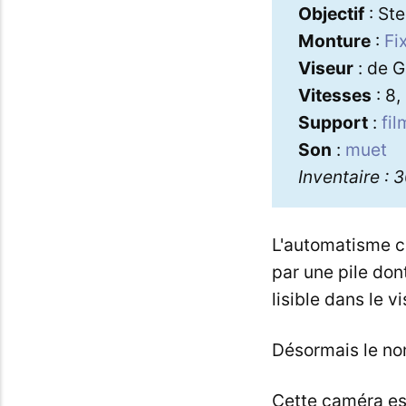
Objectif
: Ste
Monture
:
Fi
Viseur
: de G
Vitesses
: 8,
Support
:
fi
Son
:
muet
Inventaire : 
L'automatisme co
par une pile don
lisible dans le vi
Désormais le nom
Cette caméra es