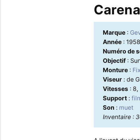
Caren
Marque
:
Ge
Année
: 195
Numéro de s
Objectif
: Sun
Monture
:
Fi
Viseur
: de G
Vitesses
: 8,
Support
:
fi
Son
:
muet
Inventaire : 