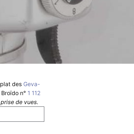
 plat des
Geva-
s Broïdo n°
1 112
prise de vues.