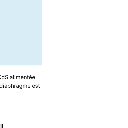
 CdS alimentée
e diaphragme est
il
.