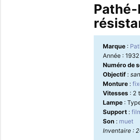
Pathé-
résist
Marque
:
Pat
Année : 1932
Numéro de s
Objectif
:
sa
Monture
:
fi
Vitesses
: 2 
Lampe
: Type
Support
:
fi
Son
:
muet
Inventaire : 