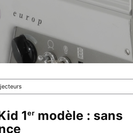
ojecteurs
Kid 1
modèle : sans
er
ance