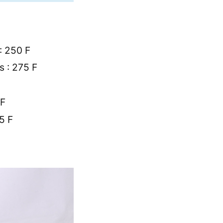
: 250 F
s : 275 F
 F
5 F