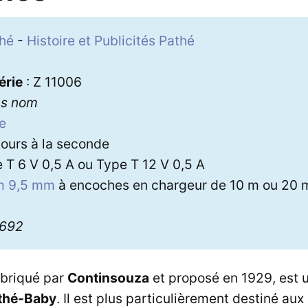
hé
-
Histoire et Publicités Pathé
érie
: Z 11006
ns nom
xe
tours à la seconde
 T 6 V 0,5 A ou Type T 12 V 0,5 A
lm 9,5 mm
à encoches en chargeur de 10 m ou 20 
 2692
abriqué par
Continsouza
et proposé en 1929, est 
thé-Baby
. Il est plus particulièrement destiné aux