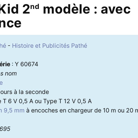
Kid 2
modèle : avec
nd
ance
hé
-
Histoire et Publicités Pathé
érie
: Y 60674
ns nom
xe
tours à la seconde
 T 6 V 0,5 A ou Type T 12 V 0,5 A
lm 9,5 mm
à encoches en chargeur de 10 m ou 20 
2695