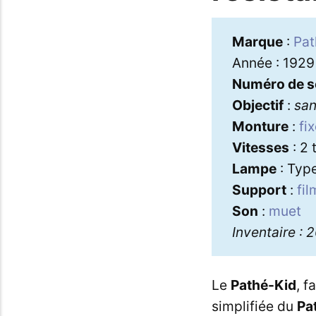
Marque
:
Pat
Année : 1929
Numéro de s
Objectif
:
sa
Monture
:
fi
Vitesses
: 2 
Lampe
: Type
Support
:
fi
Son
:
muet
Inventaire :
Le
Pathé-Kid
, f
simplifiée du
Pa