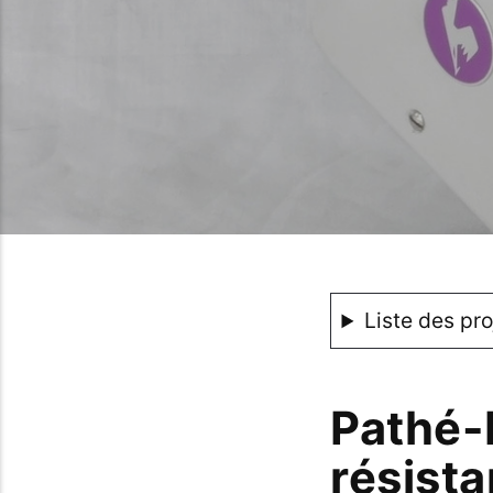
Liste des pr
Pathé-
résist