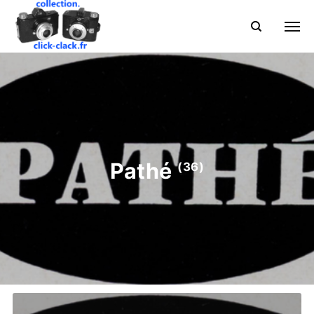
Pathé
(36)