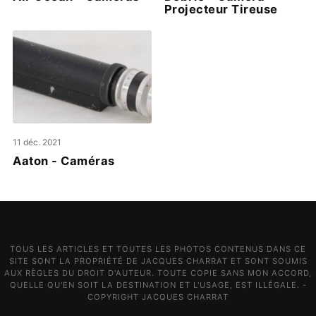
Projecteur Tireuse
11 déc. 2021
Aaton - Caméras
TOUS LES ARTICLES ET TOUTES LES PHOTOS CONTENUS DANS CE
SITE SONT LA PROPRIÉTÉ DE JACQUES CHARRAT ET SONT SOUMIS
AUX RÈGLES DU DROIT D'AUTEUR. TOUTE COPIE SANS MON ACCORD,
QUELLE QU'EN SOIT LA DESTINATION ET L'USAGE, EST ILLÉGALE. -
COPYRIGHT JACQUES CHARRAT