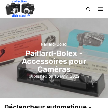
Paillard-Bolex
Paillard-Bolex -
Accessoires pour
Caméras
published on
16 janv. 2022
Déclencheur automatique -