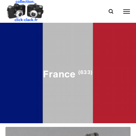
France
(633)