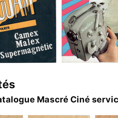
tés
atalogue Mascré Ciné servi