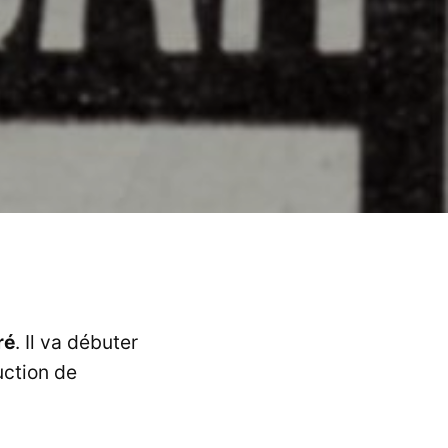
ré
. Il va débuter
uction de