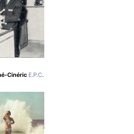
é-Cinéric
E.P.C
.