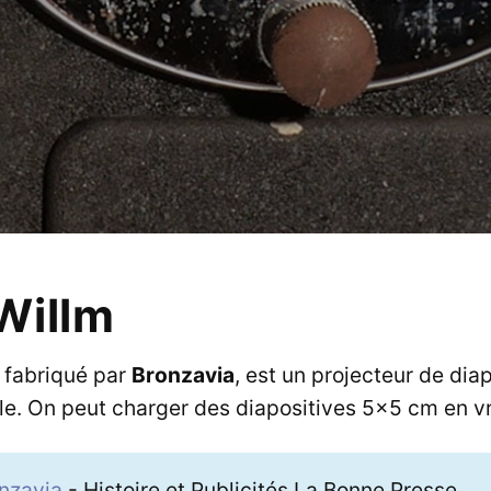
Willm
, fabriqué par
Bronzavia
, est un projecteur de dia
le. On peut charger des diapositives 5x5 cm en v
nzavia
- Histoire et Publicités La Bonne Presse