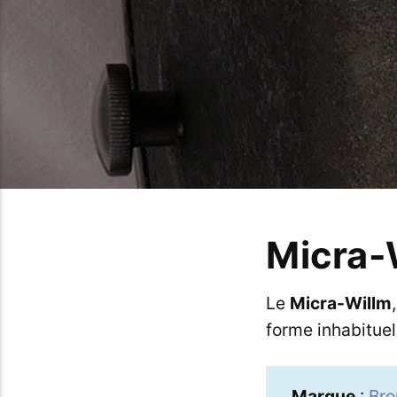
Micra-
Le
Micra-Willm
forme inhabituel
Marque
:
Bro