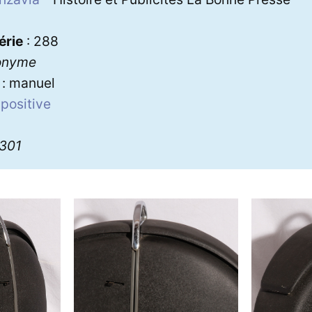
érie
: 288
onyme
: manuel
apositive
3301