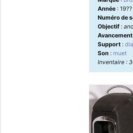
Année
: 19??
Numéro de s
Objectif
:
an
Avancement
Support
:
di
Son
:
muet
Inventaire : 