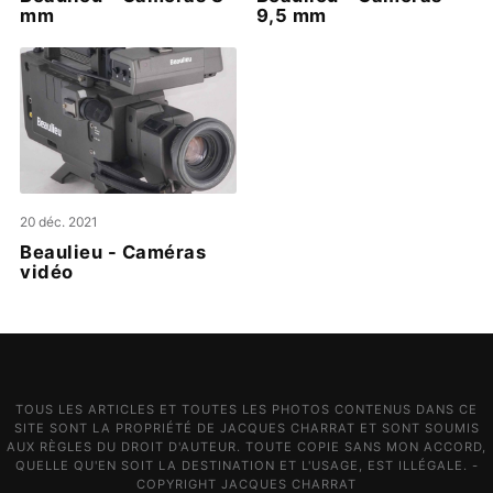
mm
9,5 mm
20 déc. 2021
Beaulieu - Caméras
vidéo
TOUS LES ARTICLES ET TOUTES LES PHOTOS CONTENUS DANS CE
SITE SONT LA PROPRIÉTÉ DE JACQUES CHARRAT ET SONT SOUMIS
AUX RÈGLES DU DROIT D'AUTEUR. TOUTE COPIE SANS MON ACCORD,
QUELLE QU'EN SOIT LA DESTINATION ET L'USAGE, EST ILLÉGALE. -
COPYRIGHT JACQUES CHARRAT