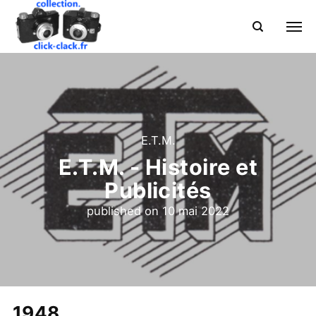
E.T.M.
E.T.M. - Histoire et
Publicités
published on
10 mai 2022
1948