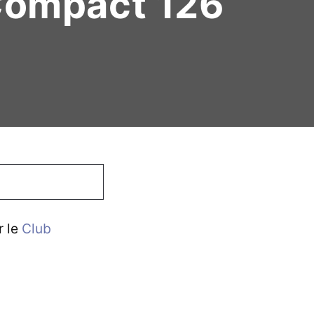
 Compact 126
r le
Club