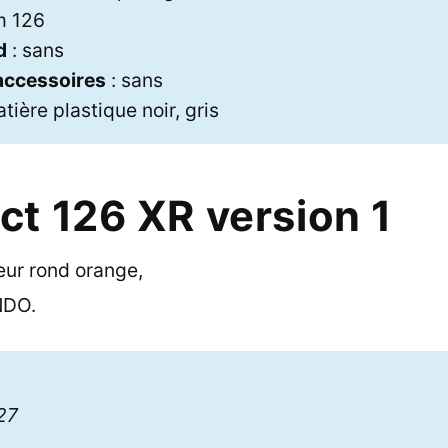
lm 126
d
: sans
 accessoires
: sans
tière plastique noir, gris
t 126 XR version 1
ur rond orange,
NDO.
127