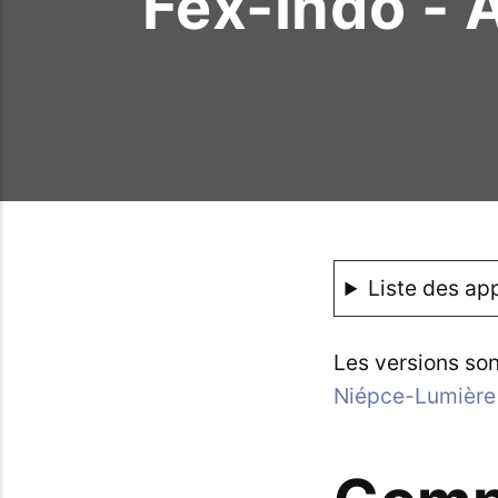
Fex-Indo - 
Liste des app
Les versions son
Niépce-Lumière