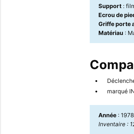
Support
: fi
Ecrou de pie
Griffe porte
Matériau
: Ma
Compac
Déclenche
marqué I
Année
: 1978
Inventaire : 