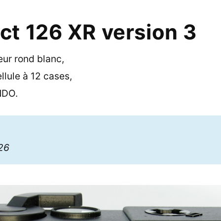
t 126 XR version 3
ur rond blanc,
llule à 12 cases,
NDO.
126