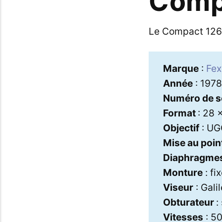
Comp
Le Compact 126 
Marque
:
Fex
Année
: 1978
Numéro de s
Format
: 28
Objectif
: UG
Mise au poin
Diaphragme
Monture
: fi
Viseur
: Gali
Obturateur
:
Vitesses
: 50