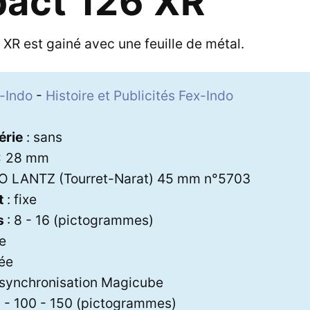
act 126 XR
XR est gainé avec une feuille de métal.
-Indo
-
Histoire et Publicités Fex-Indo
érie
: sans
 x 28 mm
O LANTZ (Tourret-Narat) 45 mm n°5703
t
: fixe
s
: 8 - 16 (pictogrammes)
xe
lée
 synchronisation Magicube
 - 100 - 150 (pictogrammes)