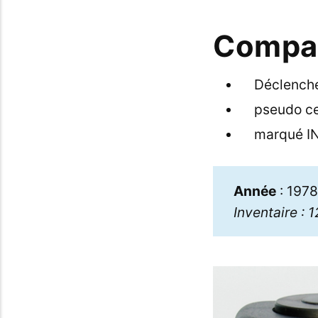
Compac
Déclenche
pseudo ce
marqué I
Année
: 1978
Inventaire : 