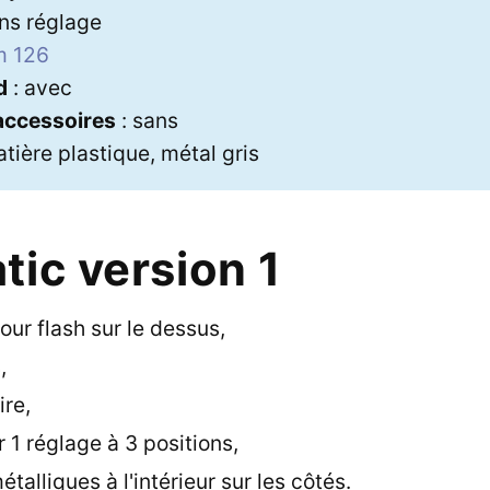
ns réglage
m 126
d
: avec
 accessoires
: sans
tière plastique, métal gris
tic version 1
ur flash sur le dessus,
,
ire,
 1 réglage à 3 positions,
talliques à l'intérieur sur les côtés.