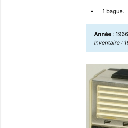
1 bague.
Année
: 196
Inventaire : 