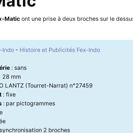
Matic
x-Matic
ont une prise à deux broches sur le dessu
-Indo
-
Histoire et Publicités Fex-Indo
5
érie
: sans
 x 28 mm
O LANTZ (Tourret-Narrat) n°27459
t
: fixe
s
: par pictogrammes
xe
lée
 synchronisation 2 broches