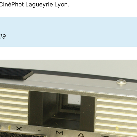
CinéPhot Lagueyrie Lyon.
5
919