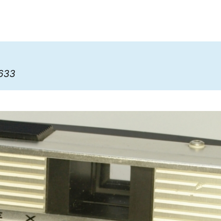
6
1633