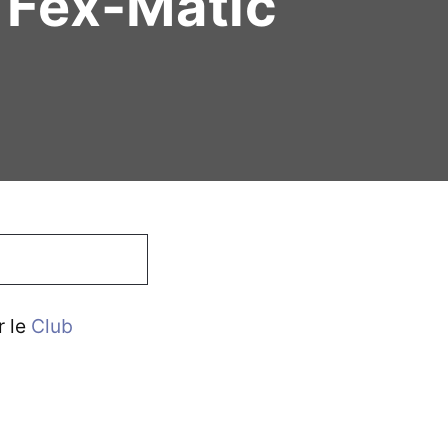
 Fex-Matic
r le
Club