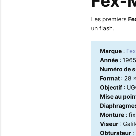
Fex-
Les premiers
Fe
un flash.
Marque
:
Fex
Année
: 196
Numéro de s
Format
: 28
Objectif
: UG
Mise au poin
Diaphragme
Monture
: fi
Viseur
: Gali
Obturateur
: