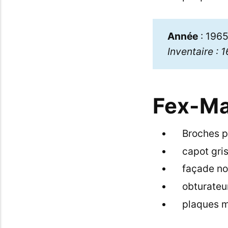
Année
: 196
Inventaire : 
Fex-Ma
Broches po
capot gris
façade no
obturateur
plaques mé