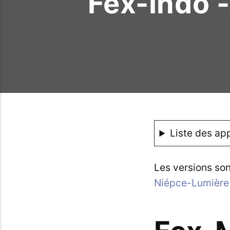
Fex-Indo 
Liste des app
Les versions son
Niépce-Lumière