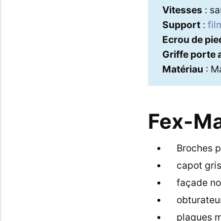
Vitesses
: sa
Support
:
fil
Ecrou de pie
Griffe porte
Matériau
: Ma
Fex-Ma
Broches po
capot gris
façade no
obturateur
plaques mé