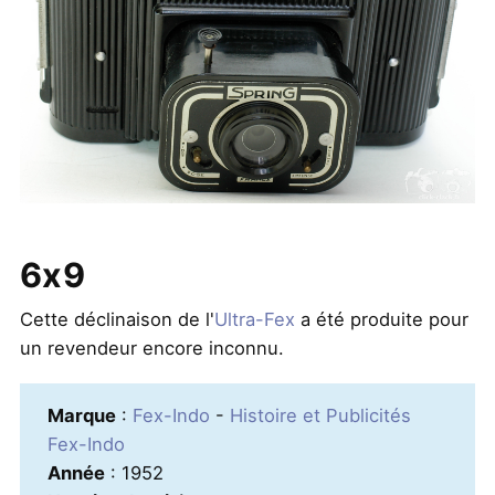
6x9
Cette déclinaison de l'
Ultra-Fex
a été produite pour
un revendeur encore inconnu.
Marque
:
Fex-Indo
-
Histoire et Publicités
Fex-Indo
Année
: 1952