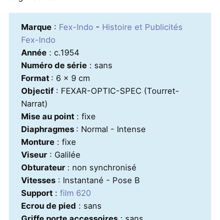
Marque
:
Fex-Indo
-
Histoire et Publicités
Fex-Indo
Année
: c.1954
Numéro de série
: sans
Format
: 6 x 9 cm
Objectif
: FEXAR-OPTIC-SPEC (Tourret-
Narrat)
Mise au point
: fixe
Diaphragmes
: Normal - Intense
Monture
: fixe
Viseur
: Galilée
Obturateur
: non synchronisé
Vitesses
: Instantané - Pose B
Support
:
film 620
Ecrou de pied
: sans
Griffe porte accessoires
: sans