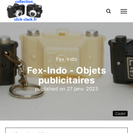
Fex-Indo
Fex-Indo - Objets
publicitaires
published on
27 janv. 2023
Cadet