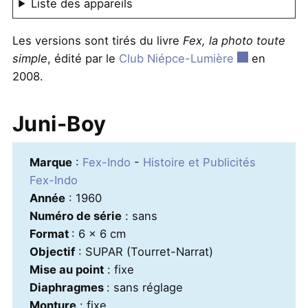
Liste des appareils
Les versions sont tirés du livre
Fex, la photo toute
simple
, édité par le
Club Niépce-Lumière
en
2008.
Juni-Boy
Marque
:
Fex-Indo
-
Histoire et Publicités
Fex-Indo
Année
: 1960
Numéro de série
: sans
Format
: 6 x 6 cm
Objectif
: SUPAR (Tourret-Narrat)
Mise au point
: fixe
Diaphragmes
: sans réglage
Monture
: fixe