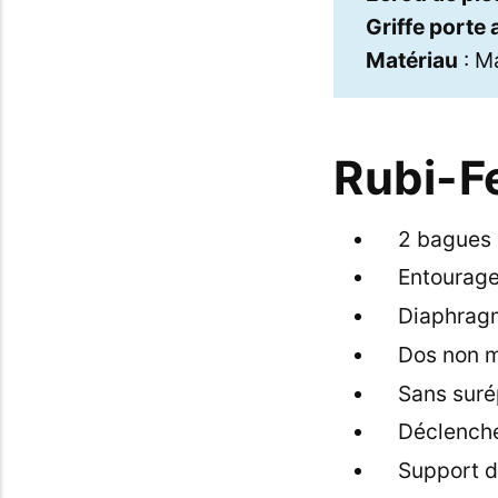
Griffe porte
Matériau
: Ma
Rubi-Fe
2 bagues 
Entourage
Diaphragm
Dos non 
Sans suré
Déclenche
Support d