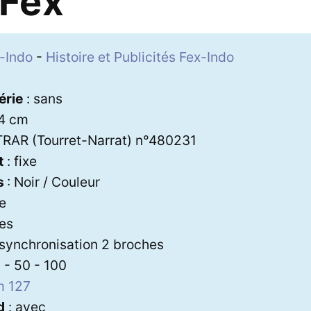
-Fex
-Indo
-
Histoire et Publicités Fex-Indo
2
érie
: sans
 4 cm
TRAR (Tourret-Narrat) n°480231
t
: fixe
s
: Noir / Couleur
xe
es
 synchronisation 2 broches
 - 50 - 100
m 127
d
: avec