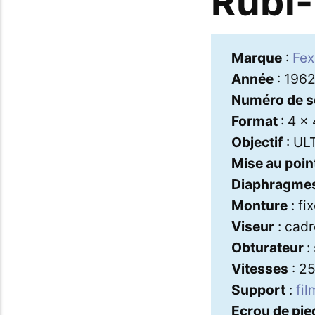
Rubi
Marque
:
Fex
Année
: 196
Numéro de s
Format
: 4 x
Objectif
: UL
Mise au poin
Diaphragme
Monture
: fi
Viseur
: cadr
Obturateur
:
Vitesses
: 25
Support
:
fil
Ecrou de pie