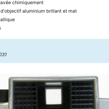
ravée chimiquement
'objectif aluminium brillant et mat
allique
s
3
1031