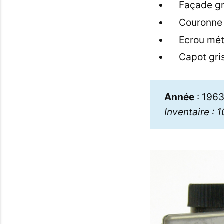
Façade g
Couronne d
Ecrou mét
Capot gri
Année
: 196
Inventaire : 