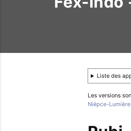
Fex-Indo 
Liste des app
Les versions son
Niépce-Lumière