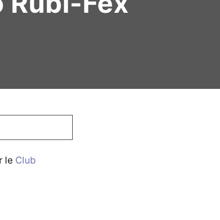
o Rubi-Fex
r le
Club