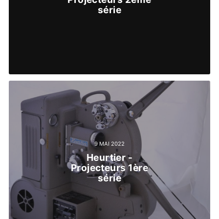
série
9 MAI 2022
Heurtier -
Projecteurs 1ère
série