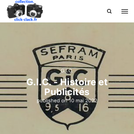
G.I.C.
G.I.C. - Histoire et
Publicités
published on
10 mai 2022