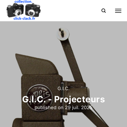
G.I.C.
G.I.C. - Projecteurs
published on
29 juil. 2025