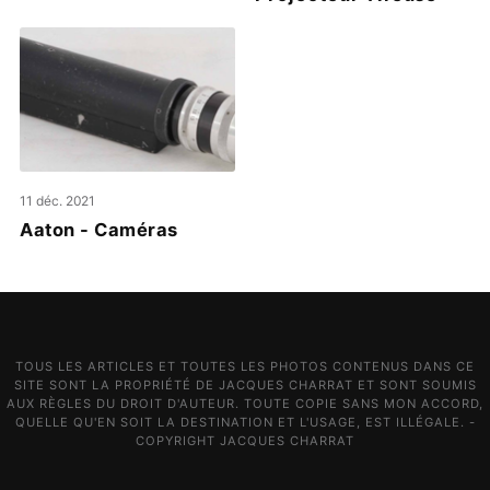
11 déc. 2021
Aaton - Caméras
TOUS LES ARTICLES ET TOUTES LES PHOTOS CONTENUS DANS CE
SITE SONT LA PROPRIÉTÉ DE JACQUES CHARRAT ET SONT SOUMIS
AUX RÈGLES DU DROIT D'AUTEUR. TOUTE COPIE SANS MON ACCORD,
QUELLE QU'EN SOIT LA DESTINATION ET L'USAGE, EST ILLÉGALE. -
COPYRIGHT JACQUES CHARRAT