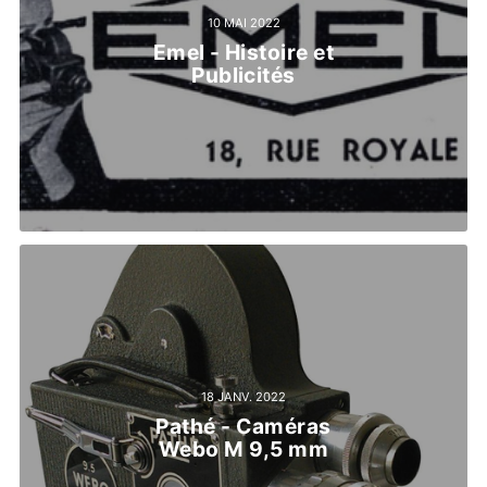
10 MAI 2022
Emel - Histoire et
Publicités
18 JANV. 2022
Pathé - Caméras
Webo M 9,5 mm