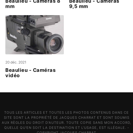
Beaulieu - Caméras 8
Beaulieu - Caméras
mm
9,5 mm
20 déc. 2021
Beaulieu - Caméras
vidéo
TOUS LES ARTICLES ET TOUTES LES PHOTOS CONTENUS DANS CE
SITE SONT LA PROPRIÉTÉ DE JACQUES CHARRAT ET SONT SOUMIS
AUX RÈGLES DU DROIT D'AUTEUR. TOUTE COPIE SANS MON ACCORD,
QUELLE QU'EN SOIT LA DESTINATION ET L'USAGE, EST ILLÉGALE. -
COPYRIGHT JACQUES CHARRAT