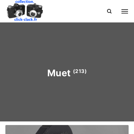
Muet
(213)