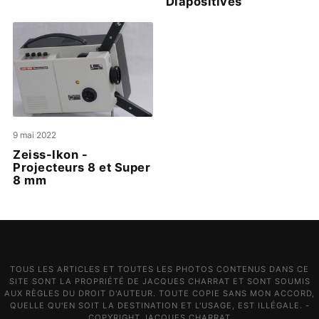
Diapositives
9 mai 2022
Zeiss-Ikon -
Projecteurs 8 et Super
8 mm
TOUS LES ARTICLES ET TOUTES LES PHOTOS CONTENUS DANS CE
SITE SONT LA PROPRIÉTÉ DE JACQUES CHARRAT ET SONT SOUMIS
AUX RÈGLES DU DROIT D'AUTEUR. TOUTE COPIE SANS MON ACCORD,
QUELLE QU'EN SOIT LA DESTINATION ET L'USAGE, EST ILLÉGALE. -
COPYRIGHT JACQUES CHARRAT