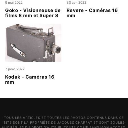
9 mai 2022
30 avr. 2022
Goko - Visionneuse de
Revere - Caméras 16
films 8 mm et Super 8
mm
7 janv. 2022
Kodak - Caméras 16
mm
TOUS LES ARTICLES ET TOUTES LES PHOTOS CONTENUS DANS CE
SITE SONT LA PROPRIÉTÉ DE JACQUES CHARRAT ET SONT SOUMIS
AUX RÈGLES DU DROIT D'AUTEUR. TOUTE COPIE SANS MON ACCORD,