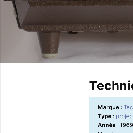
Techni
Marque
:
Tec
Type
:
projec
Année
: 196