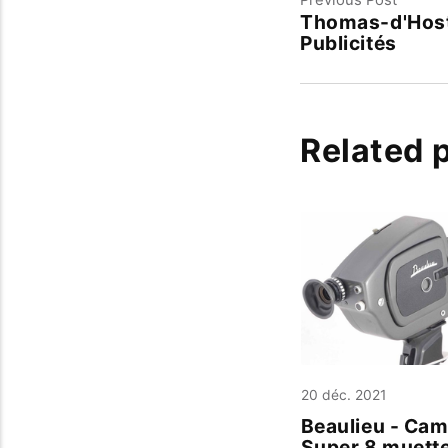
Thomas-d'Hoste
Publicités
Related 
20 déc. 2021
Beaulieu - Ca
Super 8 muett