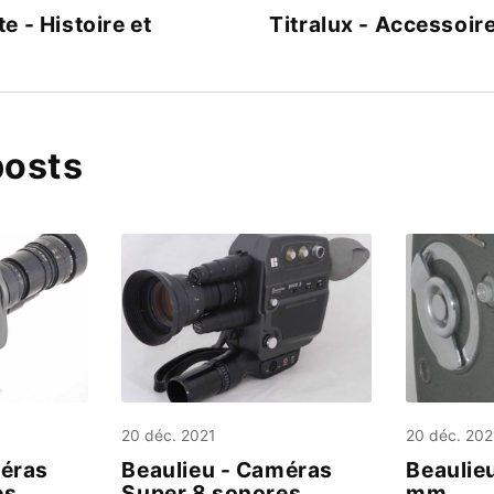
 - Histoire et
Titralux - Accessoir
posts
20 déc. 2021
20 déc. 202
méras
Beaulieu - Caméras
Beaulie
es
Super 8 sonores
mm