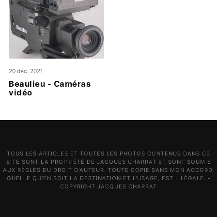
20 déc. 2021
Beaulieu - Caméras
vidéo
TOUS LES ARTICLES ET TOUTES LES PHOTOS CONTENUS DANS CE
SITE SONT LA PROPRIÉTÉ DE JACQUES CHARRAT ET SONT SOUMIS
AUX RÈGLES DU DROIT D'AUTEUR. TOUTE COPIE SANS MON ACCORD,
QUELLE QU'EN SOIT LA DESTINATION ET L'USAGE, EST ILLÉGALE. -
COPYRIGHT JACQUES CHARRAT