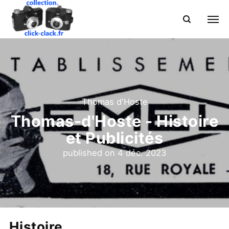
Thomas d'Hoste
Thomas-d'Hoste - Histoire
et Publicités
published on
4 déc. 2023
Histoire