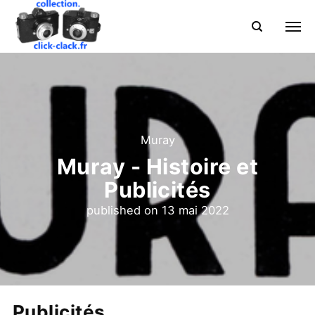
Muray
Muray - Histoire et
Publicités
published on
13 mai 2022
Publicités