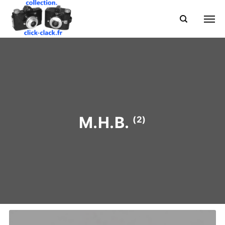
M.H.B.
(2)