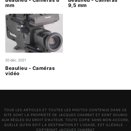
mm
9,5 mm
20 déc. 2021
Beaulieu - Caméras
vidéo
TOUS LES ARTICLES ET TOUTES LES PHOTOS CONTENUS DANS CE
SITE SONT LA PROPRIÉTÉ DE JACQUES CHARRAT ET SONT SOUMIS
AUX RÈGLES DU DROIT D'AUTEUR. TOUTE COPIE SANS MON ACCORD,
QUELLE QU'EN SOIT LA DESTINATION ET L'USAGE, EST ILLÉGALE. -
COPYRIGHT JACQUES CHARRAT