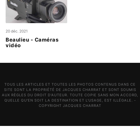
20 déc. 2021
Beaulieu - Caméras
vidéo
TOUS LES ARTICLES ET TOUTES LES PHOTOS CONTENUS DANS CE
SITE SONT LA PROPRIÉTÉ DE JACQUES CHARRAT ET SONT SOUMIS
AUX RÈGLES DU DROIT D'AUTEUR. TOUTE COPIE SANS MON ACCORD,
QUELLE QU'EN SOIT LA DESTINATION ET L'USAGE, EST ILLÉGALE. -
COPYRIGHT JACQUES CHARRAT