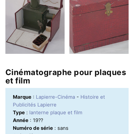
Cinématographe pour plaques
et film
Marque
:
Lapierre-Cinéma
-
Histoire et
Publicités Lapierre
Type
:
lanterne plaque et film
Année
: 19??
Numéro de série
: sans