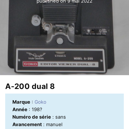
published on
9 mai 2022
A-200 dual 8
Marque
:
Goko
Année
: 198?
Numéro de série
: sans
Avancement
: manuel