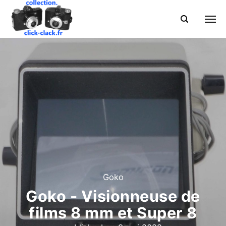
Goko
Goko - Visionneuse de
films 8 mm et Super 8