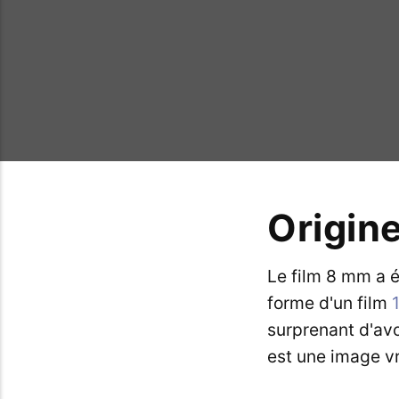
Origin
Le film 8 mm a 
forme d'un film
surprenant d'avo
est une image vra