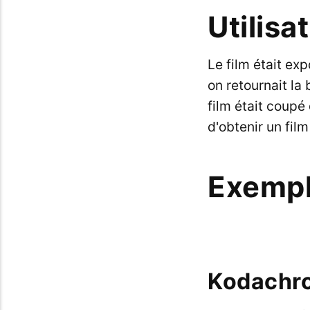
Utilisa
Le film était ex
on retournait la
film était coupé
d'obtenir un fil
Exemp
Kodachr