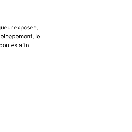
ngueur exposée,
éveloppement, le
boutés afin