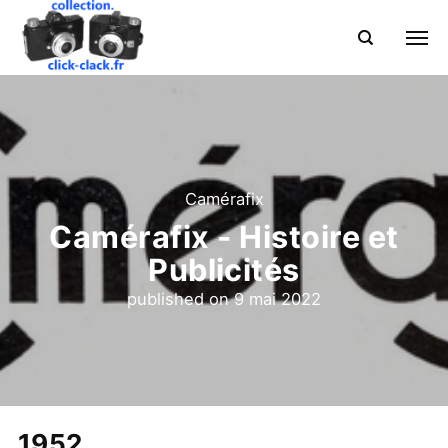
Camérafix
Camérafix - Histoire et
Publicités
published on
9 mai 2022
1952