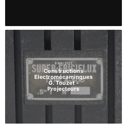
8 MAI 2022
Constructions
Electromécaminques
G. Touzet -
Projecteurs