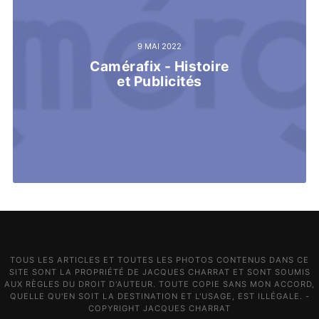
9 MAI 2022
Camérafix - Histoire
et Publicités
TOUS LES ARTICLES ET TOUTES LES PHOTOS CONTENUS DANS CE
SITE SONT LA PROPRIÉTÉ DE JACQUES CHARRAT ET SONT SOUMIS
AUX RÈGLES DU DROIT D'AUTEUR. TOUTE COPIE SANS MON ACCORD,
QUELLE QU'EN SOIT LA DESTINATION ET L'USAGE, EST ILLÉGALE. -
COPYRIGHT JACQUES CHARRAT