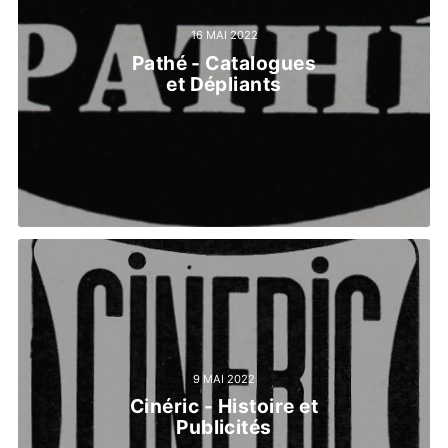
16 MAI 2022
Pathé - Catalogues
et Dépliants
9 MAI 2022
Cinéric - Histoire et
Publicités