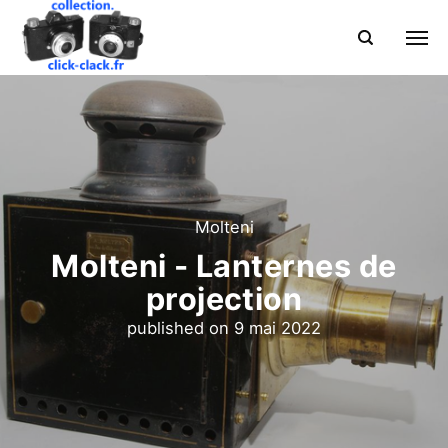
Molteni
Molteni - Lanternes de
projection
published on
9 mai 2022