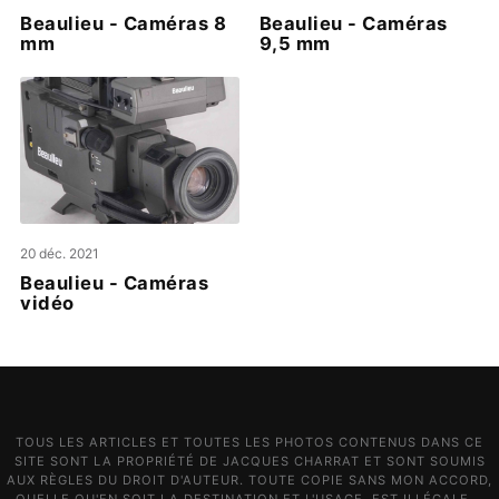
Beaulieu - Caméras 8
Beaulieu - Caméras
mm
9,5 mm
20 déc. 2021
Beaulieu - Caméras
vidéo
TOUS LES ARTICLES ET TOUTES LES PHOTOS CONTENUS DANS CE
SITE SONT LA PROPRIÉTÉ DE JACQUES CHARRAT ET SONT SOUMIS
AUX RÈGLES DU DROIT D'AUTEUR. TOUTE COPIE SANS MON ACCORD,