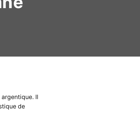
ane
 argentique. Il
stique de