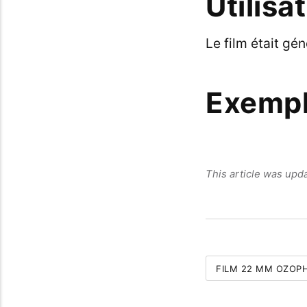
Utilisa
Le film était gé
Exemp
This article was upd
FILM 22 MM OZOP