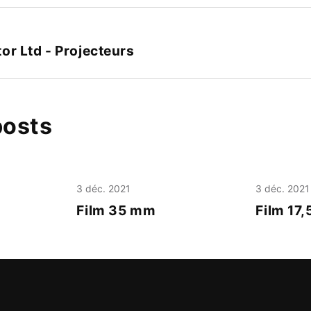
or Ltd - Projecteurs
posts
3 déc. 2021
3 déc. 2021
Film 35 mm
Film 17