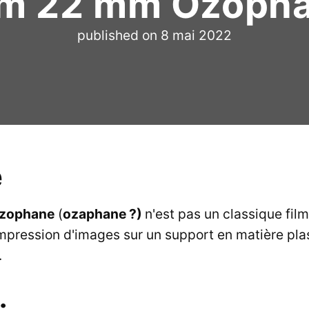
lm 22 mm Ozoph
published on
8 mai 2022
e
zophane
(
ozaphane ?)
n'est pas un classique film
impression d'images sur un support en matière pla
.